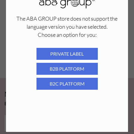
The ABA GROUP store does not support the
language version you have selected.
Choose an option for you:
PRIVATE LABEL
B2B PLATFORM
B2C PLATFORM
Newsy Aba Group!
Bądź na bieżąco i łap promocję tylko dla subskrybentów!