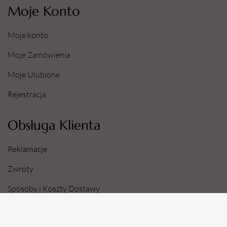
Moje Konto
Moje konto
Moje Zamówienia
Moje Ulubione
Rejestracja
Obsługa Klienta
Reklamacje
Zwroty
Sposoby i Koszty Dostawy
Dane Konta Bankowego