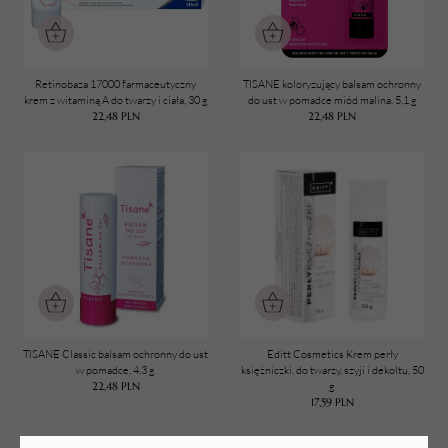
Witamina E
Wosk pszczeli
Ekstrakt z pereł
Retinobaza 17000 farmaceutyczny
TISANE koloryzujący balsam ochronny
krem z witaminą A do twarzy i ciała, 30 g
do ust w pomadce miód malina, 5,1 g
22,48
PLN
22,48
PLN
TISANE Classic balsam ochronny do ust
Editt Cosmetics Krem perły
w pomadce, 4,3 g
księżniczki, do twarzy, szyji i dekoltu, 50
22,48
PLN
g
17,59
PLN