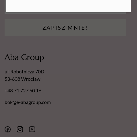
ZAPISZ MNIE!
Aba Group
ul. Robotnicza 70D
53-608 Wrocław
+48 71 727 60 16
bok@e-abagroup.com