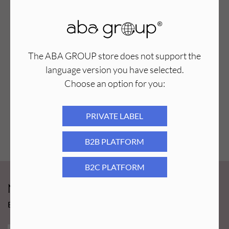
The ABA GROUP store does not support the
language version you have selected.
Choose an option for you:
Wazelina kosmetyczna Ziaja 30 ml
6,49
PLN
PRIVATE LABEL
B2B PLATFORM
B2C PLATFORM
Newsy Aba Group!
Bądź na bieżąco i łap promocję tylko dla subskrybentów!