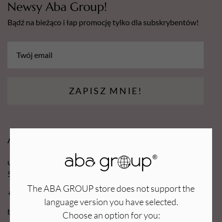
Newsy Aba Group!
Bądź na bieżąco i łap promocję tylko dla subskrybentów!
ZAPISZ MNIE!
Aba Group
ul. Robotnicza 70D
53-608 Wrocław
The ABA GROUP store does not support the
+48 71 727 60 16
language version you have selected.
bok@e-abagroup.com
Choose an option for you: