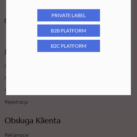
PRIVATE LABEL
B2B PLATFORM
B2C PLATFORM
Moje Konto
Moje konto
Moje Zamówienia
Moje Ulubione
Rejestracja
Obsługa Klienta
Reklamacje