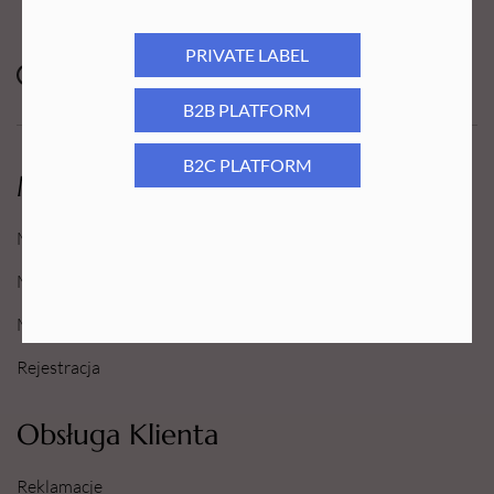
PRIVATE LABEL
B2B PLATFORM
B2C PLATFORM
Moje Konto
Moje konto
Moje Zamówienia
Moje Ulubione
Rejestracja
Obsługa Klienta
Reklamacje