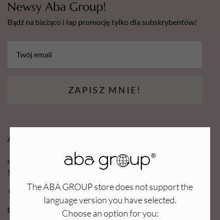
Newsy Aba Group!
Bądź na bieżąco i łap promocję tylko dla subskrybentów!
ZAPISZ MNIE!
Aba Group
ul. Robotnicza 70D
53-608 Wrocław
The ABA GROUP store does not support the
+48 71 727 60 16
language version you have selected.
bok@e-abagroup.com
Choose an option for you: