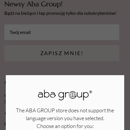
Newsy Aba Group!
Bądź na bieżąco i łap promocję tylko dla subskrybentów!
ZAPISZ MNIE!
Aba Group
ul. Robotnicza 70D
53-608 Wrocław
The ABA GROUP store does not support the
+48 71 727 60 16
language version you have selected.
bok@e-abagroup.com
Choose an option for you: