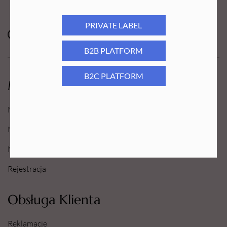
PRIVATE LABEL
B2B PLATFORM
B2C PLATFORM
Moje Konto
Moje konto
Moje Zamówienia
Moje Ulubione
Rejestracja
Obsługa Klienta
Reklamacje