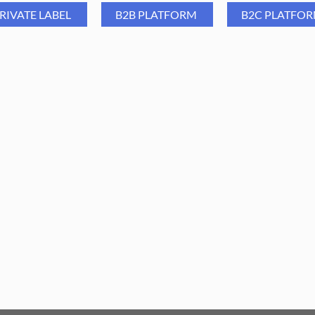
"twist and lock"
RIVATE LABEL
B2B PLATFORM
B2C PLATFO
Wymiary:
Średnica trzpienia: 2,34 mm (
Długość 38mm
Część pracująca: 14 x 4mm
Poziom ostrości: delikatny
Aba Group Frez z węglika
Aba Group Frez z węglik
spiekanego C39 - stożek, C
spiekanego XC07 - stożek,
21,99
PLN
21,99
PLN