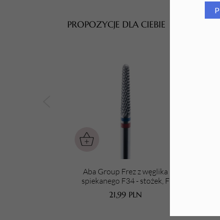
P
Tarki i nakładki
PROPOZYCJE DLA CIEBIE
Aba Group Frez z węglika
spiekanego F34 - stożek, F
21,99
PLN