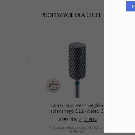
P
Tarki i nakładki
PROPOZYCJE DLA CIEBIE
Aba Group Frez z węglika
spiekanego C11 - walec, C
21,99
PLN
7,37
PLN
Najniższa cena z ostatnich 30 dni:
21,99
PLN