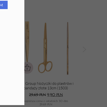
RM
a
Aba Group Nożyczki do plastrów i
 M
bandaży złote 13cm (1503)
29,69
PLN
9,90
PLN
Najniższa cena z ostatnich 30 dni:
29,69
PLN