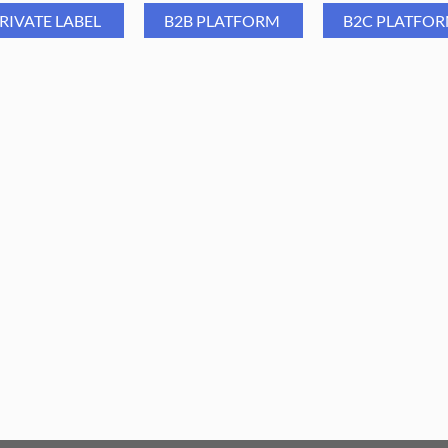
Długość 33mm
RIVATE LABEL
B2B PLATFORM
B2C PLATFO
Część pracująca: 10x 5mm
Poziom ostrości: średni
Aba Group Frez z węglika
Aba Group Frez z węglik
spiekanego F34 - stożek, F
spiekanego M37 - stożek,
21,99
PLN
21,99
PLN