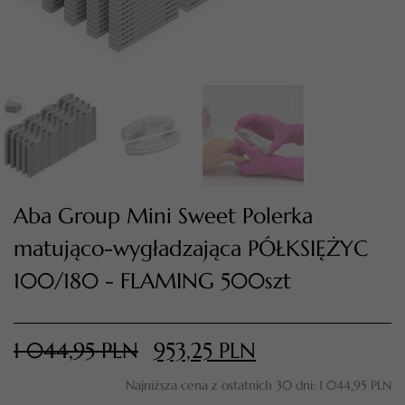
Aba Group Mini Sweet Polerka
matująco-wygładzająca PÓŁKSIĘŻYC
TWÓJ KOSZYK (
0
)
100/180 - FLAMING 500szt
Suma koszyka (
0
)
PRZEJDŹ DO KOSZYKA
1 044,95
PLN
953,25
PLN
Najniższa cena z ostatnich 30 dni:
1 044,95
PLN