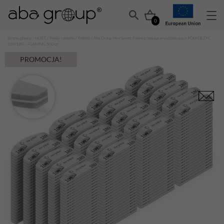
0
Strona główna
/
HURT
/
Pilniki i polerki
/
Polerki
/ Aba Group Mini Sweet Polerka matująco-wygładzająca PÓŁKSIĘŻYC
100/180 – FLAMING 500szt
PROMOCJA!