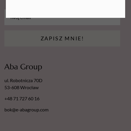
ZAPISZ MNIE!
Aba Group
ul. Robotnicza 70D
53-608 Wrocław
+48 71 727 60 16
bok@e-abagroup.com