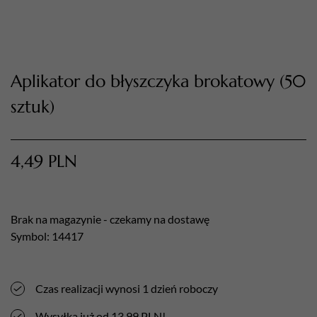
Aplikator do błyszczyka brokatowy (50
sztuk)
4,49
PLN
TWÓJ KOSZYK (
0
)
Suma koszyka (
0
)
Brak na magazynie - czekamy na dostawę
PRZEJDŹ DO KOSZYKA
Symbol: 14417
Czas realizacji wynosi 1 dzień roboczy
Wysyłka już od 13,99 PLN!