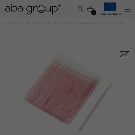
0
Strona główna
/
ARTYKUŁY KOSMETYCZNE
/
Makijaż
/
Aplikatory
/ Aplikator do błyszczyka brokatowy (50 sztuk)