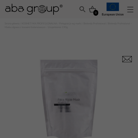
0
Strona główna
/
KOSMETYKA PROFESJONALNA
/
Pielęgnacja wg marki
/
Bielenda Professional
/ Bielenda Professional –
Maska algowa z kwasem hialuronowym – Uzupełnienie 190g