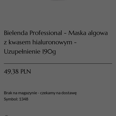
Bielenda Professional - Maska algowa
z kwasem hialuronowym -
Uzupełnienie 190g
TWÓJ KOSZYK (
0
)
49,38
PLN
Suma koszyka (
0
)
PRZEJDŹ DO KOSZYKA
Brak na magazynie - czekamy na dostawę
Symbol: 1348