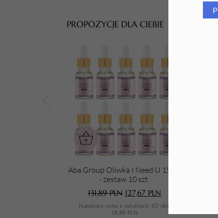
P
Tarki i nakładki
PROPOZYCJE DLA CIEBIE
Aba Group Oliwka I Need U 15 ml
Aba 
- zestaw 10 szt.
131,89
PLN
127,67
PLN
Najniższa cena z ostatnich 30 dni:
N
131,89
PLN