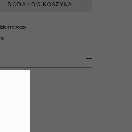
DODAJ DO KOSZYKA
URZĄDZENIA
Lampy do paznokci
 dzień roboczy
Lampy na biurko
LN!
Podgrzewacze do wosku
o zabiegów mezoterapii igłowej i wstrzyknięć
oksyczne, niepirogenne, jednorazowego użytku.
esie produkcji co pozwala na optymalną
nie nawet gęstych preparatów. Dzięki temu
 a ślady po wkłuciach są mniejsze.