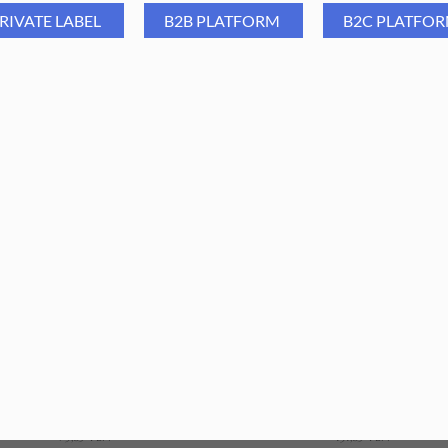
RIVATE LABEL
B2B PLATFORM
B2C PLATFO
Group Oliwka Bio Line Melon
Aba Group Oliwka Come Cl
5 ml - zestaw 10 szt.
15 ml - zestaw 10 szt.
75,89
PLN
73,32
PLN
131,89
PLN
127,67
PLN
ajniższa cena z ostatnich 30 dni:
Najniższa cena z ostatnich 30 dn
75,89
PLN
131,89
PLN