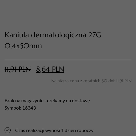
Kaniula dermatologiczna 27G
0,4x50mm
11,91
PLN
8,64
PLN
TWÓJ KOSZYK (
0
)
Najniższa cena z ostatnich 30 dni:
11,91
PLN
Suma koszyka (
0
)
PRZEJDŹ DO KOSZYKA
Brak na magazynie - czekamy na dostawę
Symbol: 16343
Czas realizacji wynosi 1 dzień roboczy