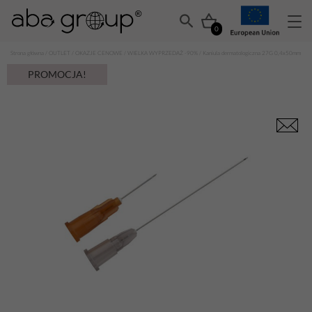
0
Strona główna
/
OUTLET
/
OKAZJE CENOWE
/
WIELKA WYPRZEDAŻ -90%
/ Kaniula dermatologiczna 27G 0,4x50mm
PROMOCJA!