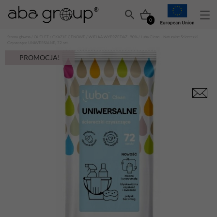
0
Strona główna
/
OUTLET
/
OKAZJE CENOWE
/
WIELKA WYPRZEDAŻ -90%
/ Luba Clean – Naturalne Ściereczki
Czyszczące UNIWERSALNE, 72 szt.
PROMOCJA!