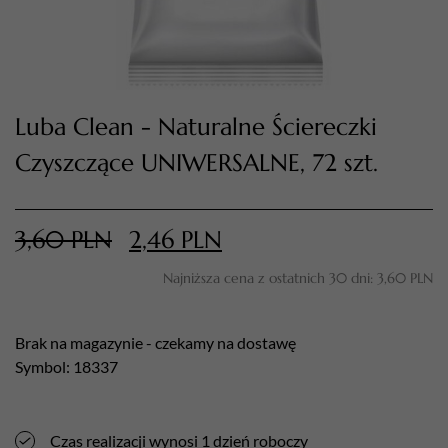
Luba Clean - Naturalne Ściereczki
Czyszczące UNIWERSALNE, 72 szt.
3,60
PLN
2,46
PLN
TWÓJ KOSZYK (
0
)
Suma koszyka (
0
)
Najniższa cena z ostatnich 30 dni:
3,60
PLN
PRZEJDŹ DO KOSZYKA
Brak na magazynie - czekamy na dostawę
Symbol: 18337
Czas realizacji wynosi 1 dzień roboczy