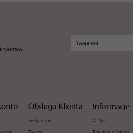
bskrybentów!
Konto
Obsługa Klienta
Informacje
Reklamacje
O Nas
wienia
Zwroty
Regulamin Sklepu