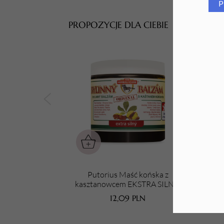
P
Tarki i nakładki
PROPOZYCJE DLA CIEBIE
Putorius Maść końska z
kasztanowcem EKSTRA SILNA,
kas
500 ml
12,09
PLN