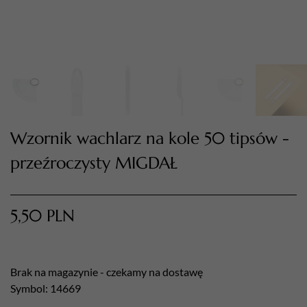
Wzornik wachlarz na kole 50 tipsów -
przeźroczysty MIGDAŁ
TWÓJ KOSZYK (
0
)
Suma koszyka (
0
)
5,50
PLN
PRZEJDŹ DO KOSZYKA
Brak na magazynie - czekamy na dostawę
Symbol: 14669