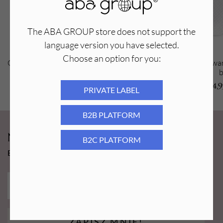
The ABA GROUP store does not support the
language version you have selected.
Choose an option for you:
Okulary ochronne pyłoszczelne zielone
Waciki perforowa
b
4,90
PLN
4,
PRIVATE LABEL
B2B PLATFORM
Newsy Aba Group!
B2C PLATFORM
Bądź na bieżąco i łap promocję tylko dla subskrybentów!
ZAPISZ MNIE!