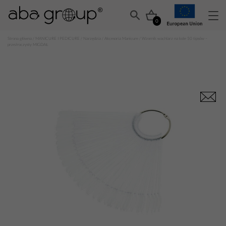
0
Strona główna
/
MANICURE I PEDICURE
/
Narzędzia
/
Akcesoria Manicure
/ Wzornik wachlarz na kole 50 tipsów –
przeźroczysty MIGDAŁ