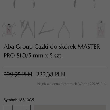
Aba Group Cążki do skórek MASTER
PRO 810/5 mm x 5 szt.
TWÓJ KOSZYK (
0
)
Suma koszyka (
0
)
229,95
PLN
222,38
PLN
Najniższa cena z ostatnich 30 dni:
229,95
PLN
PRZEJDŹ DO KOSZYKA
Symbol: 18810G5