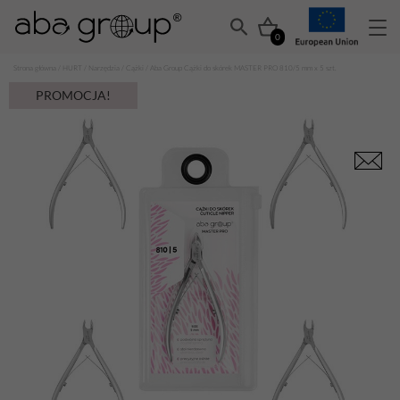
0
Strona główna
/
HURT
/
Narzędzia
/
Cążki
/ Aba Group Cążki do skórek MASTER PRO 810/5 mm x 5 szt.
PROMOCJA!