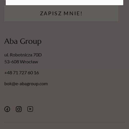
ZAPISZ MNIE!
Aba Group
ul. Robotnicza 70D
53-608 Wrocław
+48 71 727 60 16
bok@e-abagroup.com