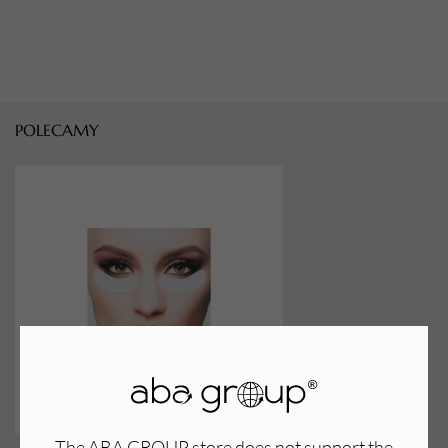
POLECAMY
The ABA GROUP store does not support the