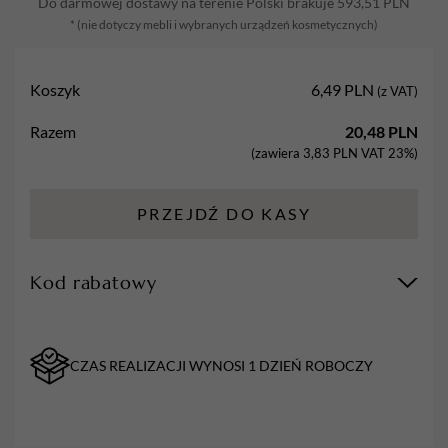
Do darmowej dostawy na terenie Polski brakuje
593,51
PLN
* (nie dotyczy mebli i wybranych urządzeń kosmetycznych)
Koszyk
6,49
PLN
(z VAT)
Razem
20,48
PLN
(zawiera
3,83
PLN
VAT 23%)
PRZEJDŹ DO KASY
Kod rabatowy
CZAS REALIZACJI WYNOSI 1 DZIEŃ ROBOCZY