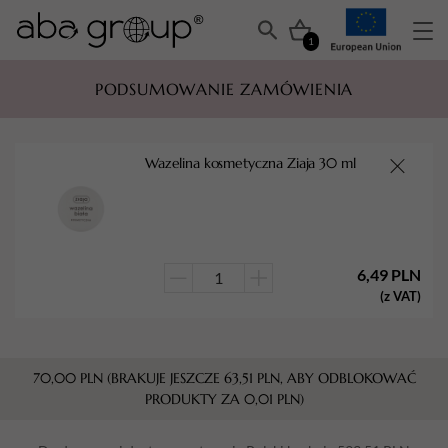
1
PODSUMOWANIE ZAMÓWIENIA
Wazelina kosmetyczna Ziaja 30 ml
6,49
PLN
ilość
(z VAT)
Wazelina
kosmetyczna
Ziaja
70,00
PLN
(BRAKUJE JESZCZE
63,51
PLN
, ABY ODBLOKOWAĆ
30
PRODUKTY ZA
0,01
PLN
)
ml