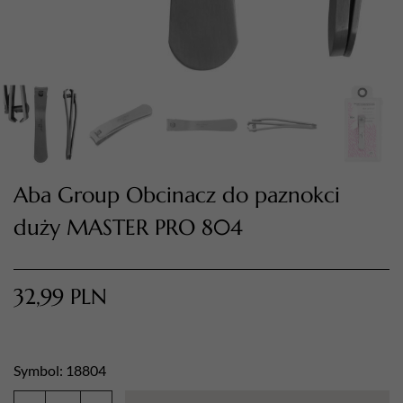
Aba Group Obcinacz do paznokci
duży MASTER PRO 804
TWÓJ KOSZYK (
0
)
Suma koszyka (
0
)
32,99
PLN
PRZEJDŹ DO KOSZYKA
Symbol: 18804