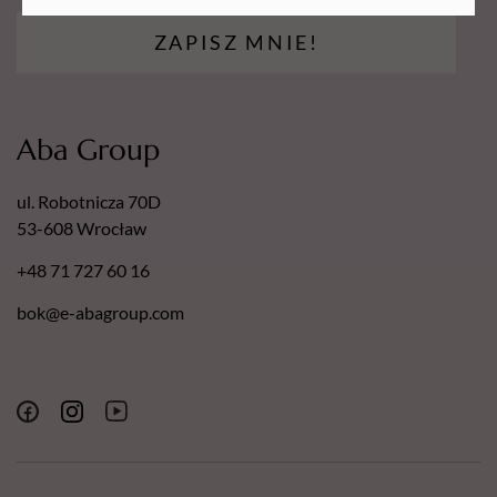
ZAPISZ MNIE!
Aba Group
ul. Robotnicza 70D
53-608 Wrocław
+48 71 727 60 16
bok@e-abagroup.com