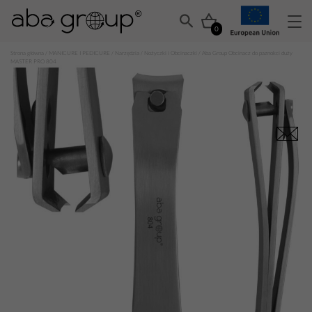
0
Strona główna
/
MANICURE I PEDICURE
/
Narzędzia
/
Nożyczki i Obcinaczki
/ Aba Group Obcinacz do paznokci duży
MASTER PRO 804