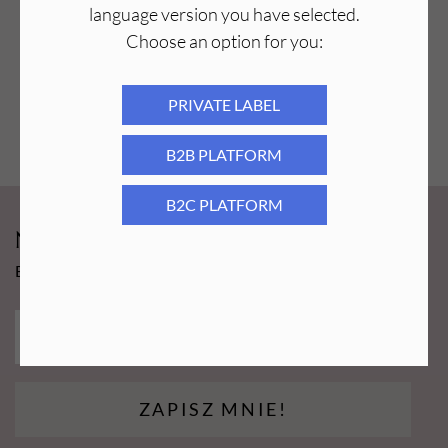
language version you have selected.
Choose an option for you:
PRIVATE LABEL
B2B PLATFORM
B2C PLATFORM
Newsy Aba Group!
Bądź na bieżąco i łap promocję tylko dla subskrybentów!
ZAPISZ MNIE!