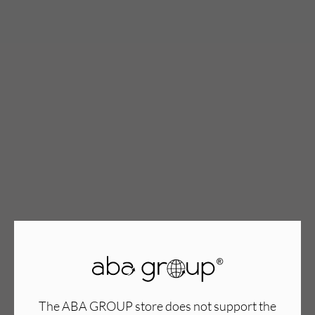
TWÓJ KOSZYK (
0
)
Suma koszyka (
0
)
PRZEJDŹ DO KOSZYKA
The ABA GROUP store does not support the