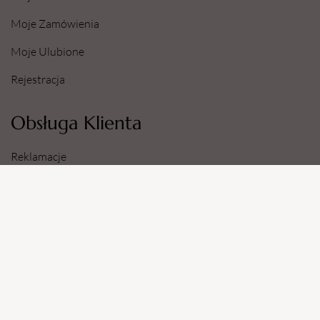
Moje Zamówienia
Moje Ulubione
Rejestracja
Obsługa Klienta
Reklamacje
Zwroty
Sposoby i Koszty Dostawy
Dane Konta Bankowego
Informacje
O Nas