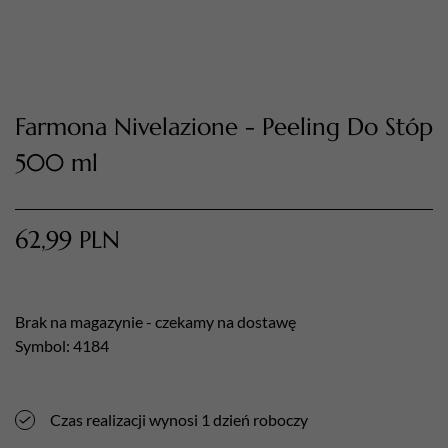
Farmona Nivelazione - Peeling Do Stóp
500 ml
TWÓJ KOSZYK (
0
)
Suma koszyka (
0
)
62,99
PLN
PRZEJDŹ DO KOSZYKA
Brak na magazynie - czekamy na dostawę
Symbol: 4184
Czas realizacji wynosi 1 dzień roboczy