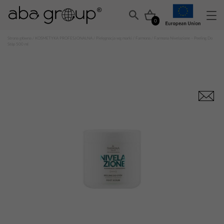
0
Strona główna
/
KOSMETYKA PROFESJONALNA
/
Pielęgnacja wg marki
/
Farmona
/ Farmona Nivelazione – Peeling Do
Stóp 500 ml