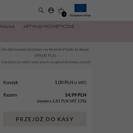
1
ONALNA
ARTYKUŁY KOSMETYCZNE
MANICURE I PEDICURE
OLIWKI 15 ML ZA 11,49 ZŁ
ZESTAWY
PŁYNY I PREPARATY
PIELĘGNACJA DŁONI I STÓP
MAKIJAŻ
Do darmowej dostawy na terenie Polski brakuje
Balsamy
AllYouNeed
Acetony i Removery
Kremy i balsamy do rąk
Aplikatory
599,00
PLN
Dezynfekcja
Cleanery
Kremy, maski, pianki do stóp
Gąbki
* (nie dotyczy mebli i wybranych urządzeń kosmetycznych)
na
Lakiery hybrydowe
Oliwki
Oliwki do dłoni i paznokci
Pędzle
Koszyk
1,00
PLN
(z VAT)
Oliwki
Pielęgnacja
Parafina kosmetyczna
Razem
14,99
PLN
Preparaty
Preparaty pomocnicze
Peelingi do stóp
(zawiera
2,81
PLN
VAT 23%)
Żele Aba Group
Primery
Sole do stóp
PRZEJDŹ DO KASY