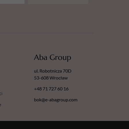
Aba Group
ul. Robotnicza 70D
53-608 Wrocław
+48 71 727 60 16
ci
bok@e-abagroup.com
e