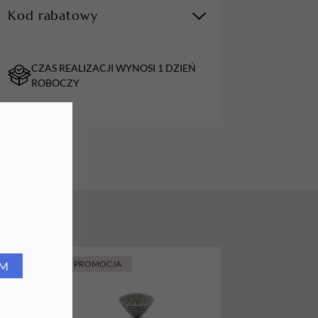
Kod rabatowy
URZĄDZENIA
Lampy do paznokci
CZAS REALIZACJI WYNOSI 1 DZIEŃ
Lampy na biurko
ROBOCZY
Podgrzewacze do wosku
PROMOCJA
PROMOCJA
RM