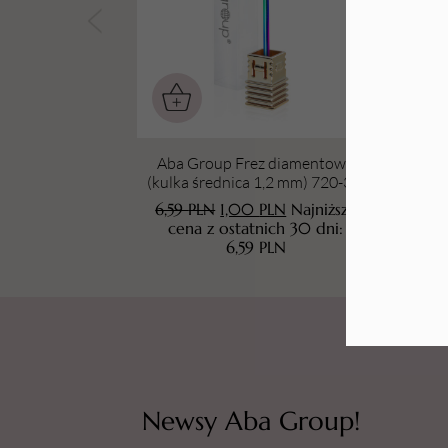
Tarki i nakładki
Aba Group Frez diamentowy
A
(kulka średnica 1,2 mm) 720-3 R
(ku
(RAINBOW)
6,59
PLN
1,00
PLN
Najniższa
6
cena z ostatnich 30 dni:
6,59
PLN
Newsy Aba Group!