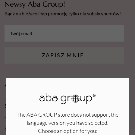
Newsy Aba Group!
Bądź na bieżąco i łap promocję tylko dla subskrybentów!
ZAPISZ MNIE!
Aba Group
ul. Robotnicza 70D
53-608 Wrocław
The ABA GROUP store does not support the
+48 71 727 60 16
language version you have selected.
bok@e-abagroup.com
Choose an option for you: