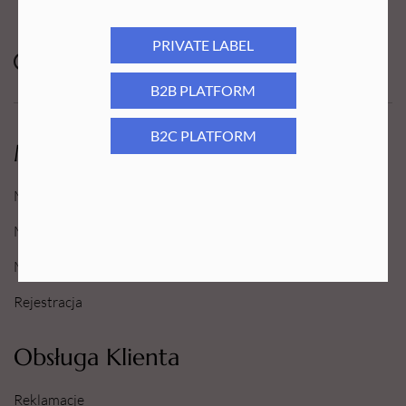
PRIVATE LABEL
B2B PLATFORM
B2C PLATFORM
Moje Konto
Moje konto
Moje Zamówienia
Moje Ulubione
Rejestracja
Obsługa Klienta
Reklamacje