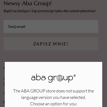
Newsy Aba Group!
Bądź na bieżąco i łap promocję tylko dla subskrybentów!
ZAPISZ MNIE!
Aba Group
ul. Robotnicza 70D
53-608 Wrocław
The ABA GROUP store does not support the
+48 71 727 60 16
language version you have selected.
bok@e-abagroup.com
Choose an option for you: