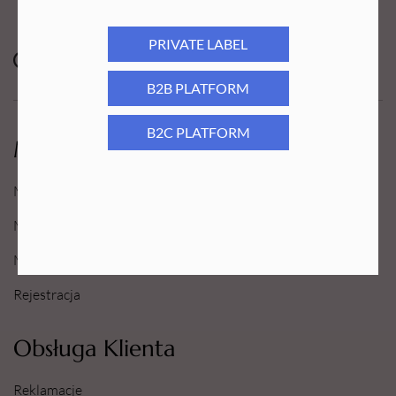
PRIVATE LABEL
B2B PLATFORM
B2C PLATFORM
Moje Konto
Moje konto
Moje Zamówienia
Moje Ulubione
Rejestracja
Obsługa Klienta
Reklamacje