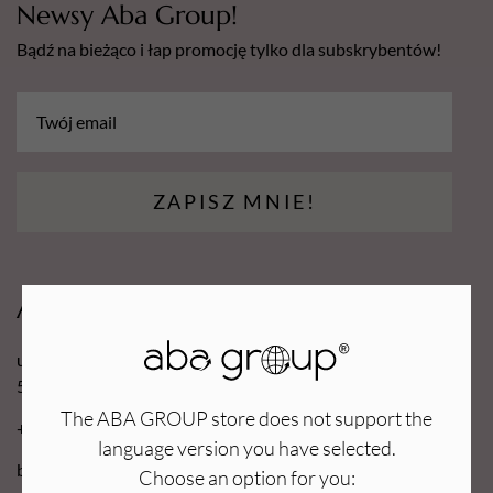
Newsy Aba Group!
Bądź na bieżąco i łap promocję tylko dla subskrybentów!
ZAPISZ MNIE!
Aba Group
ul. Robotnicza 70D
53-608 Wrocław
The ABA GROUP store does not support the
+48 71 727 60 16
language version you have selected.
bok@e-abagroup.com
Choose an option for you: