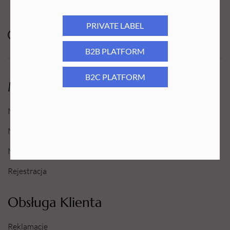
PRIVATE LABEL
B2B PLATFORM
B2C PLATFORM
Moje Konto
Moje konto
Moje Zamówienia
Moje Ulubione
Rejestracja
Obsługa Klienta
Reklamacje