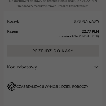
Do darmowej dostawy na terenie Polski brakuje
591,22
PLN
13mm
* (nie dotyczy mebli i wybranych urządzeń kosmetycznych)
-
Rose
Liner
Koszyk
8,78
PLN
(z VAT)
#13
Razem
22,77
PLN
(zawiera
4,26
PLN
VAT 23%)
PRZEJDŹ DO KASY
Kod rabatowy
CZAS REALIZACJI WYNOSI 1 DZIEŃ ROBOCZY