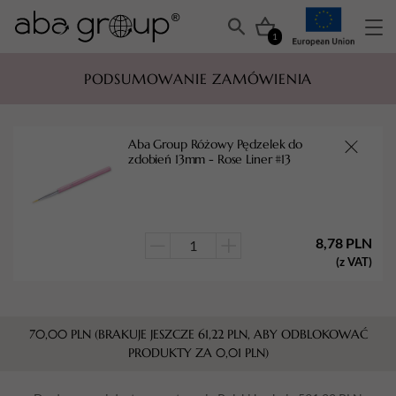
1
PODSUMOWANIE ZAMÓWIENIA
Aba Group Różowy Pędzelek do
zdobień 13mm - Rose Liner #13
8,78
PLN
ilość
(z VAT)
Aba
Group
Różowy
70,00
PLN
(BRAKUJE JESZCZE
61,22
PLN
, ABY ODBLOKOWAĆ
Pędzelek
PRODUKTY ZA
0,01
PLN
)
do
zdobień