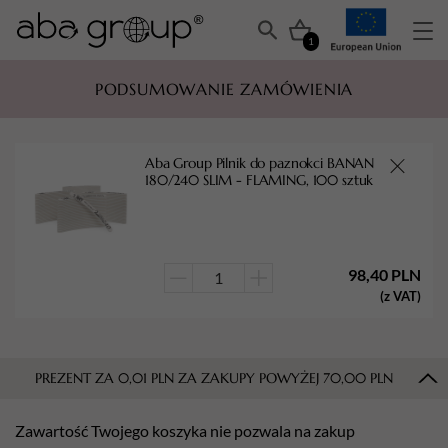
1
PODSUMOWANIE ZAMÓWIENIA
Aba Group Pilnik do paznokci BANAN
180/240 SLIM - FLAMING, 100 sztuk
98,40
PLN
ilość
(z VAT)
Aba
Group
Pilnik
PREZENT ZA
0,01
PLN
ZA ZAKUPY POWYŻEJ
70,00
PLN
do
paznokci
Zawartość Twojego koszyka nie pozwala na zakup
BANAN