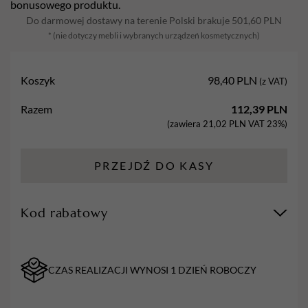
bonusowego produktu.
180/240
Do darmowej dostawy na terenie Polski brakuje
501,60
PLN
SLIM
* (nie dotyczy mebli i wybranych urządzeń kosmetycznych)
-
FLAMING,
100
Koszyk
98,40
PLN
(z VAT)
sztuk
Razem
112,39
PLN
(zawiera
21,02
PLN
VAT 23%)
PRZEJDŹ DO KASY
Kod rabatowy
CZAS REALIZACJI WYNOSI 1 DZIEŃ ROBOCZY