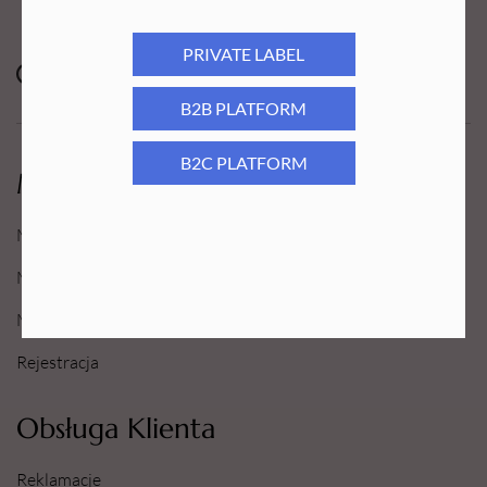
PRIVATE LABEL
B2B PLATFORM
B2C PLATFORM
Moje Konto
Moje konto
Moje Zamówienia
Moje Ulubione
Rejestracja
Obsługa Klienta
Reklamacje