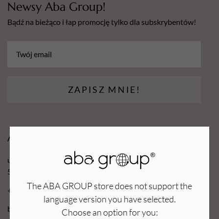
Newsy Aba Group!
Bądź na bieżąco i łap promocję tylko dla subskrybentów!
ZAPISZ MNIE!
Aba Group
ul. Robotnicza 70D
53-608 Wrocław
The ABA GROUP store does not support the
+48 71 727 60 16
language version you have selected.
bok@e-abagroup.com
Choose an option for you: