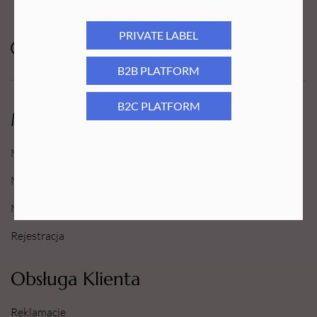
PRIVATE LABEL
B2B PLATFORM
B2C PLATFORM
Moje Konto
Moje konto
Moje Zamówienia
Moje Ulubione
Rejestracja
Obsługa Klienta
Reklamacje