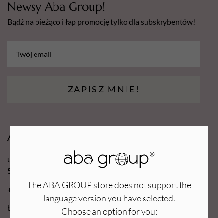
Newsy Aba Group!
Bądź na bieżąco i łap promocję tylko dla subskrybentów!
ZAPISZ MNIE!
Aba Group
ul. Robotnicza 70D
53-608 Wrocław
The ABA GROUP store does not support the
+48 71 727 60 16
language version you have selected.
bok@e-abagroup.com
Choose an option for you: