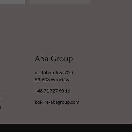
Aba Group
ul. Robotnicza 70D
53-608 Wrocław
+48 71 727 60 16
ci
bok@e-abagroup.com
e