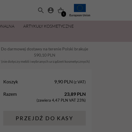
1
ONALNA
ARTYKUŁY KOSMETYCZNE
MANICURE I PEDICURE
OLIWKI 15 ML ZA 11,49 ZŁ
ZESTAWY
PŁYNY I PREPARATY
PIELĘGNACJA DŁONI I STÓP
MAKIJAŻ
Do darmowej dostawy na terenie Polski brakuje
Balsamy
AllYouNeed
Acetony i Removery
Kremy i balsamy do rąk
Aplikatory
590,10
PLN
Dezynfekcja
Cleanery
Kremy, maski, pianki do stóp
Gąbki
* (nie dotyczy mebli i wybranych urządzeń kosmetycznych)
na
Lakiery hybrydowe
Oliwki
Oliwki do dłoni i paznokci
Pędzle
Koszyk
9,90
PLN
(z VAT)
Oliwki
Pielęgnacja
Parafina kosmetyczna
Razem
23,89
PLN
Preparaty
Preparaty pomocnicze
Peelingi do stóp
(zawiera
4,47
PLN
VAT 23%)
Żele Aba Group
Primery
Sole do stóp
PRZEJDŹ DO KASY