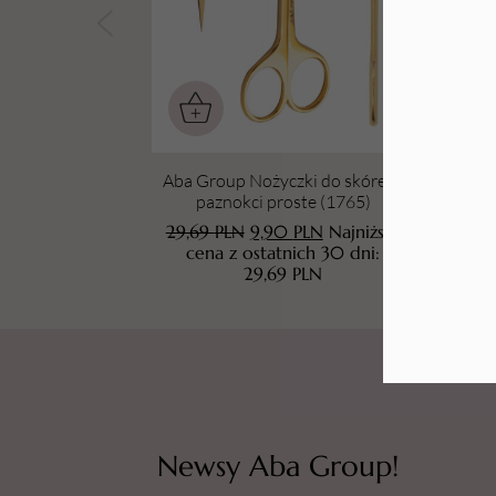
Tarki i nakładki
Aba Group Nożyczki do skórek i
Ab
paznokci proste (1765)
dw
29,69
PLN
9,90
PLN
Najniższa
60
cena z ostatnich 30 dni:
29,69
PLN
Newsy Aba Group!