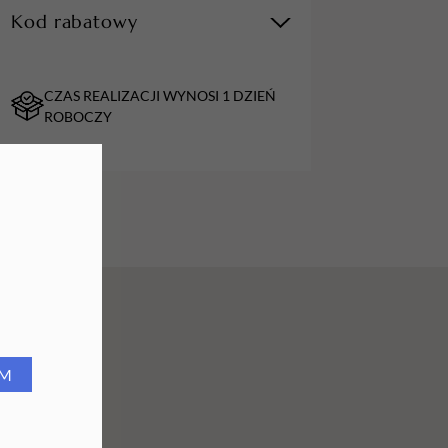
Kod rabatowy
URZĄDZENIA
Lampy do paznokci
CZAS REALIZACJI WYNOSI 1 DZIEŃ
Lampy na biurko
ROBOCZY
Podgrzewacze do wosku
RM