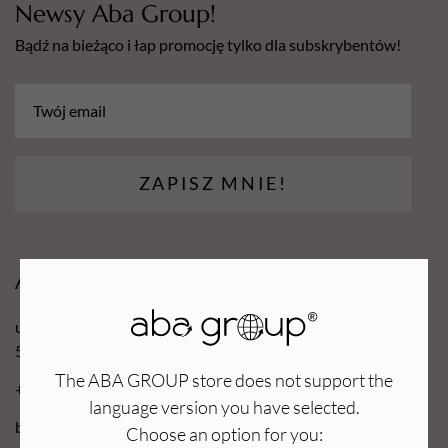
Newsy Aba Group!
Bądź na bieżąco i łap promocję tylko dla subskrybentów!
ZAPISZ MNIE!
Aba Group
ul. Robotnicza 70D
53-608 Wrocław
The ABA GROUP store does not support the
+48 71 727 60 16
language version you have selected.
bok@e-abagroup.com
Choose an option for you: