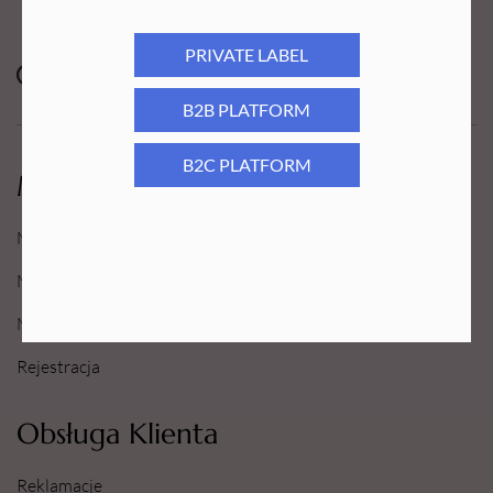
PRIVATE LABEL
B2B PLATFORM
B2C PLATFORM
Moje Konto
Moje konto
Moje Zamówienia
Moje Ulubione
Rejestracja
Obsługa Klienta
Reklamacje