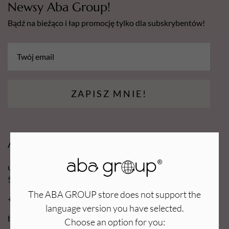
Newsy Aba Group!
Bądź na bieżąco i łap promocję tylko dla subskrybentów!
ZAPISZ MNIE!
Aba Group
ul. Robotnicza 70D
53-608 Wrocław
The ABA GROUP store does not support the
+48 71 727 60 16
language version you have selected.
bok@e-abagroup.com
Choose an option for you: