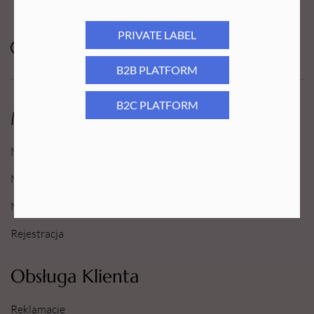
PRIVATE LABEL
B2B PLATFORM
B2C PLATFORM
Moje Konto
Moje konto
Moje Zamówienia
Moje Ulubione
Rejestracja
Obsługa Klienta
Reklamacje