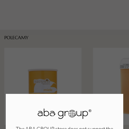
POLECAMY
The ABA GROUP store does not support the