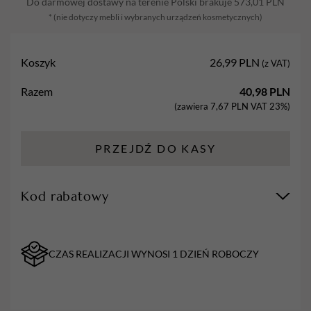
Do darmowej dostawy na terenie Polski brakuje
573,01
PLN
400
* (nie dotyczy mebli i wybranych urządzeń kosmetycznych)
ml
Koszyk
26,99
PLN
(z VAT)
Razem
40,98
PLN
(zawiera
7,67
PLN
VAT 23%)
PRZEJDŹ DO KASY
Kod rabatowy
CZAS REALIZACJI WYNOSI 1 DZIEŃ ROBOCZY