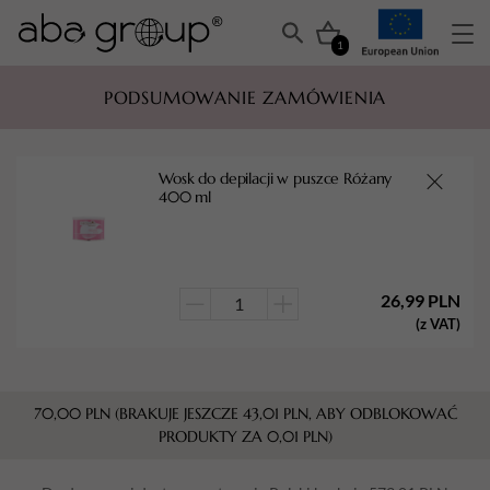
1
PODSUMOWANIE ZAMÓWIENIA
Wosk do depilacji w puszce Różany
400 ml
26,99
PLN
ilość
(z VAT)
Wosk
do
depilacji
70,00
PLN
(BRAKUJE JESZCZE
43,01
PLN
, ABY ODBLOKOWAĆ
w
PRODUKTY ZA
0,01
PLN
)
puszce
Różany