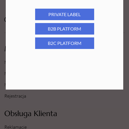
PRIVATE LABEL
B2B PLATFORM
B2C PLATFORM
Moje Konto
Moje konto
Moje Zamówienia
Moje Ulubione
Rejestracja
Obsługa Klienta
Reklamacje