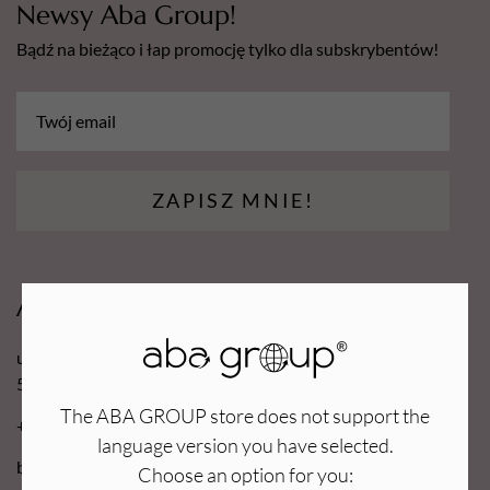
Newsy Aba Group!
Bądź na bieżąco i łap promocję tylko dla subskrybentów!
ZAPISZ MNIE!
Aba Group
ul. Robotnicza 70D
53-608 Wrocław
The ABA GROUP store does not support the
+48 71 727 60 16
language version you have selected.
bok@e-abagroup.com
Choose an option for you: