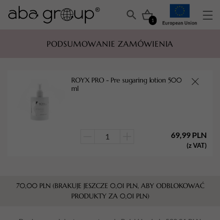
1
PODSUMOWANIE ZAMÓWIENIA
ROYX PRO - Pre sugaring lotion 500
ml
69,99
PLN
ilość
(z VAT)
ROYX
PRO
-
70,00
PLN
(BRAKUJE JESZCZE
0,01
PLN
, ABY ODBLOKOWAĆ
Pre
PRODUKTY ZA
0,01
PLN
)
sugaring
lotion