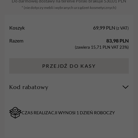
Do darmowej dostawy na terenie Polski brakuje
530,01
PLN
500
* (nie dotyczy mebli i wybranych urządzeń kosmetycznych)
ml
Koszyk
69,99
PLN
(z VAT)
Razem
83,98
PLN
(zawiera
15,71
PLN
VAT 23%)
PRZEJDŹ DO KASY
Kod rabatowy
CZAS REALIZACJI WYNOSI 1 DZIEŃ ROBOCZY