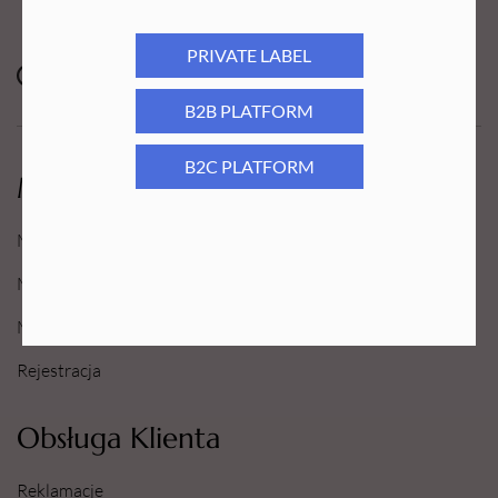
PRIVATE LABEL
B2B PLATFORM
B2C PLATFORM
Moje Konto
Moje konto
Moje Zamówienia
Moje Ulubione
Rejestracja
Obsługa Klienta
Reklamacje