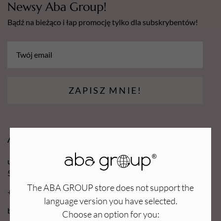
Newsy Aba Group!
Bądź na bieżąco i łap promocję tylko dla subskrybentów!
ZAPISZ MNIE!
Aba Group
ul. Robotnicza 70D
53-608 Wrocław
The ABA GROUP store does not support the
+48 71 727 60 16
language version you have selected.
bok@e-abagroup.com
Choose an option for you: