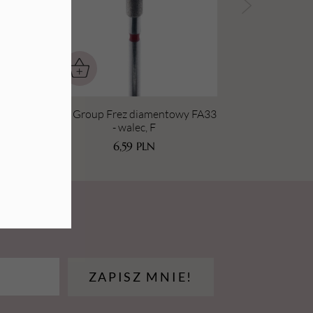
wy
Aba Group Frez diamentowy FA33
- walec, F
6,59
PLN
ZAPISZ MNIE!