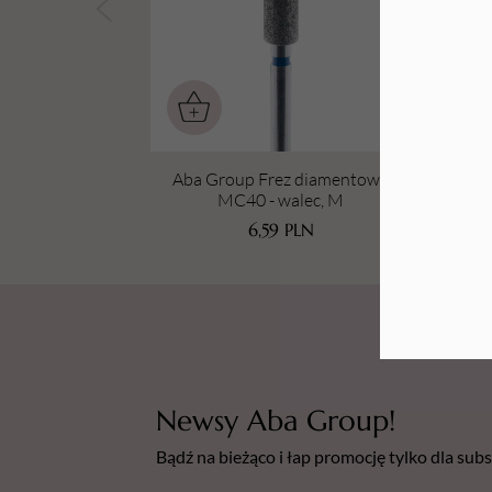
Tarki i nakładki
Aba Group Frez diamentowy
A
MC40 - walec, M
6,59
PLN
Newsy Aba Group!
Bądź na bieżąco i łap promocję tylko dla su