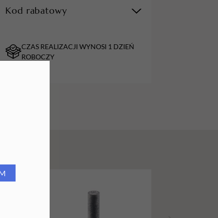
Kod rabatowy
URZĄDZENIA
Lampy do paznokci
CZAS REALIZACJI WYNOSI 1 DZIEŃ
Lampy na biurko
ROBOCZY
Podgrzewacze do wosku
RM