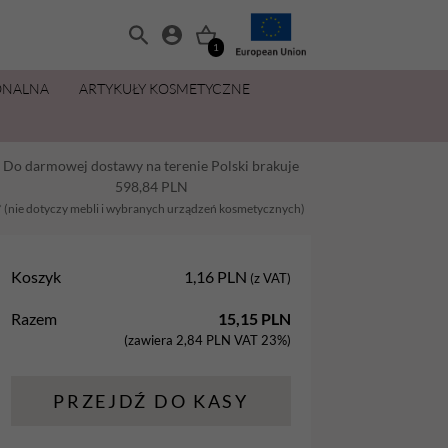
1
ONALNA
ARTYKUŁY KOSMETYCZNE
MANICURE I PEDICURE
OLIWKI 15 ML ZA 11,49 ZŁ
ZESTAWY
PŁYNY I PREPARATY
PIELĘGNACJA DŁONI I STÓP
MAKIJAŻ
Do darmowej dostawy na terenie Polski brakuje
Balsamy
AllYouNeed
Acetony i Removery
Kremy i balsamy do rąk
Aplikatory
598,84
PLN
Dezynfekcja
Cleanery
Kremy, maski, pianki do stóp
Gąbki
* (nie dotyczy mebli i wybranych urządzeń kosmetycznych)
na
Lakiery hybrydowe
Oliwki
Oliwki do dłoni i paznokci
Pędzle
Koszyk
1,16
PLN
(z VAT)
Oliwki
Pielęgnacja
Parafina kosmetyczna
Razem
15,15
PLN
Preparaty
Preparaty pomocnicze
Peelingi do stóp
(zawiera
2,84
PLN
VAT 23%)
Żele Aba Group
Primery
Sole do stóp
PRZEJDŹ DO KASY