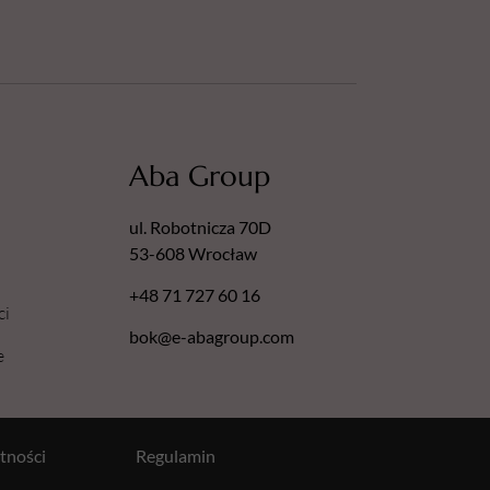
Aba Group
ul. Robotnicza 70D
53-608 Wrocław
+48 71 727 60 16
ci
bok@e-abagroup.com
e
tności
Regulamin