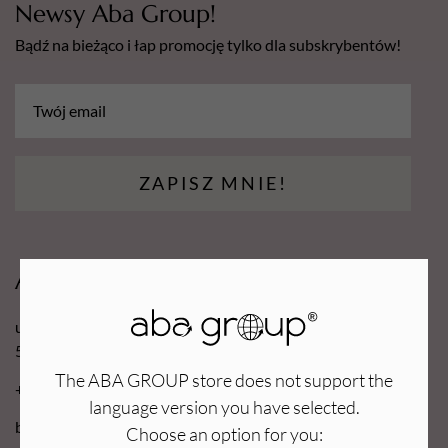
Newsy Aba Group!
Bądź na bieżąco i łap promocję tylko dla subskrybentów!
ZAPISZ MNIE!
Aba Group
ul. Robotnicza 70D
53-608 Wrocław
The ABA GROUP store does not support the
+48 71 727 60 16
language version you have selected.
bok@e-abagroup.com
Choose an option for you: