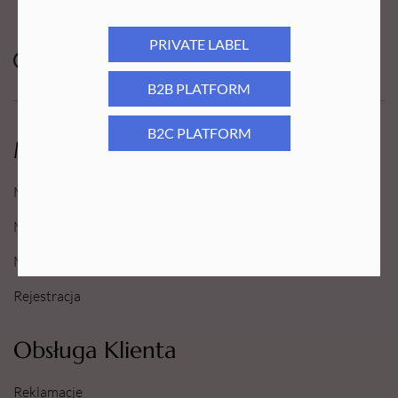
PRIVATE LABEL
B2B PLATFORM
B2C PLATFORM
Moje Konto
Moje konto
Moje Zamówienia
Moje Ulubione
Rejestracja
Obsługa Klienta
Reklamacje