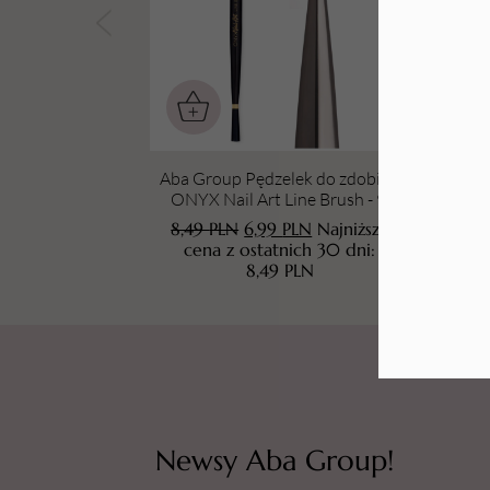
Tarki i nakładki
Aba Group Pędzelek do zdobień
Aba
ONYX Nail Art Line Brush - 9,
ON
cienki, czarny
8,49
PLN
6,99
PLN
Najniższa
8
cena z ostatnich 30 dni:
8,49
PLN
Newsy Aba Group!