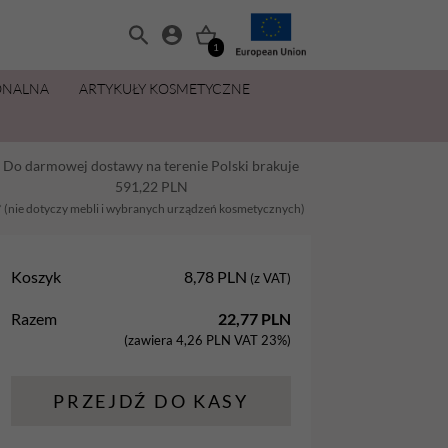
1
ONALNA
ARTYKUŁY KOSMETYCZNE
MANICURE I PEDICURE
OLIWKI 15 ML ZA 11,49 ZŁ
ZESTAWY
PŁYNY I PREPARATY
PIELĘGNACJA DŁONI I STÓP
MAKIJAŻ
Do darmowej dostawy na terenie Polski brakuje
Balsamy
AllYouNeed
Acetony i Removery
Kremy i balsamy do rąk
Aplikatory
591,22
PLN
Dezynfekcja
Cleanery
Kremy, maski, pianki do stóp
Gąbki
* (nie dotyczy mebli i wybranych urządzeń kosmetycznych)
na
Lakiery hybrydowe
Oliwki
Oliwki do dłoni i paznokci
Pędzle
Koszyk
8,78
PLN
(z VAT)
Oliwki
Pielęgnacja
Parafina kosmetyczna
Razem
22,77
PLN
Preparaty
Preparaty pomocnicze
Peelingi do stóp
(zawiera
4,26
PLN
VAT 23%)
Żele Aba Group
Primery
Sole do stóp
PRZEJDŹ DO KASY