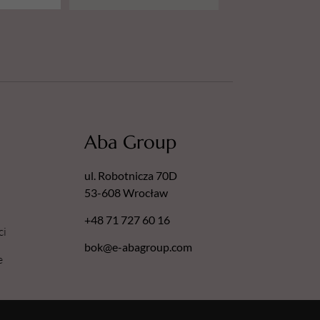
Aba Group
ul. Robotnicza 70D
53-608 Wrocław
+48 71 727 60 16
ci
bok@e-abagroup.com
e