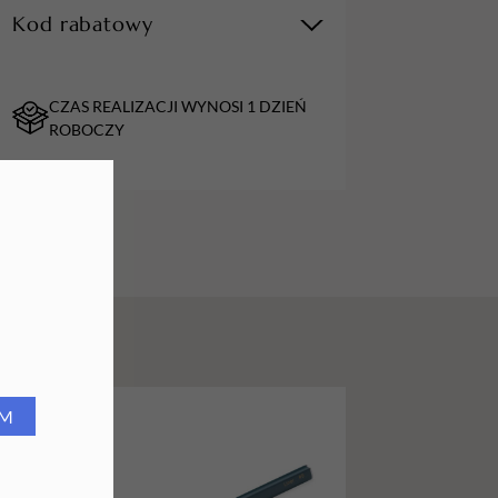
Kod rabatowy
URZĄDZENIA
Lampy do paznokci
CZAS REALIZACJI WYNOSI 1 DZIEŃ
Lampy na biurko
ROBOCZY
Podgrzewacze do wosku
RM