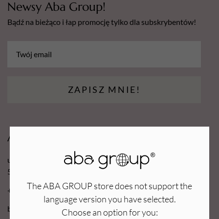
Newsy Aba Group!
Bądź na bieżąco i łap promocję tylko dla subskrybentów!
ZAPISZ MNIE!
Aba Group
ul. Robotnicza 70D
53-608 Wrocław
The ABA GROUP store does not support the
+48 71 727 60 16
language version you have selected.
bok@e-abagroup.com
Choose an option for you: