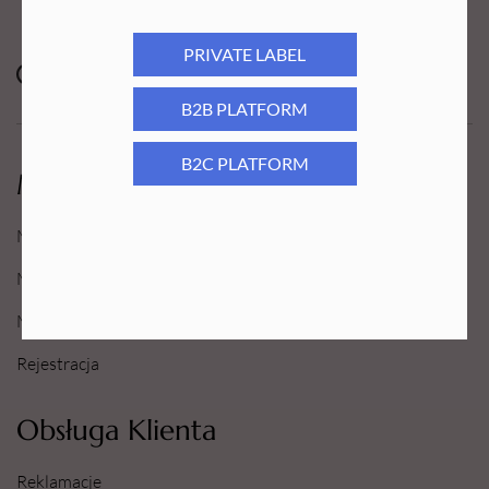
PRIVATE LABEL
B2B PLATFORM
B2C PLATFORM
Moje Konto
Moje konto
Moje Zamówienia
Moje Ulubione
Rejestracja
Obsługa Klienta
Reklamacje