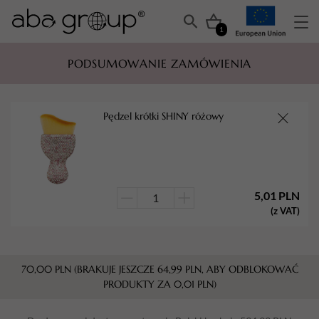
1
PODSUMOWANIE ZAMÓWIENIA
Pędzel krótki SHINY różowy
5,01
PLN
ilość
(z VAT)
Pędzel
krótki
SHINY
70,00
PLN
(BRAKUJE JESZCZE
64,99
PLN
, ABY ODBLOKOWAĆ
różowy
PRODUKTY ZA
0,01
PLN
)