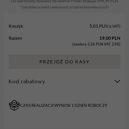
Do darmowej dostawy na terenie Polski brakuje
594,99
PLN
* (nie dotyczy mebli i wybranych urządzeń kosmetycznych)
Koszyk
5,01
PLN
(z VAT)
Razem
19,00
PLN
(zawiera
3,56
PLN
VAT 23%)
PRZEJDŹ DO KASY
Kod rabatowy
CZAS REALIZACJI WYNOSI 1 DZIEŃ ROBOCZY