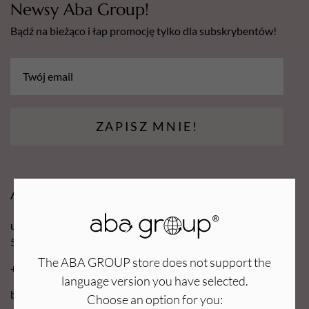
Newsy Aba Group!
Bądź na bieżąco i łap promocję tylko dla subskrybentów!
ZAPISZ MNIE!
Aba Group
ul. Robotnicza 70D
53-608 Wrocław
The ABA GROUP store does not support the
+48 71 727 60 16
language version you have selected.
bok@e-abagroup.com
Choose an option for you: