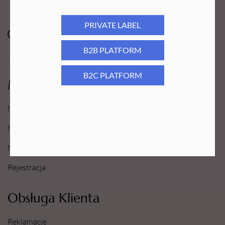
PRIVATE LABEL
B2B PLATFORM
B2C PLATFORM
Moje Konto
Moje konto
Moje Zamówienia
Moje Ulubione
Rejestracja
Obsługa Klienta
Reklamacje