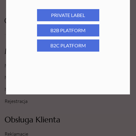
PRIVATE LABEL
B2B PLATFORM
B2C PLATFORM
Moje Konto
Moje konto
Moje Zamówienia
Moje Ulubione
Rejestracja
Obsługa Klienta
Reklamacje