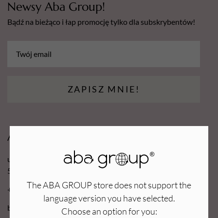
Newsy Aba Group!
Bądź na bieżąco i łap promocję tylko dla subskrybentów!
ZAPISZ MNIE!
Aba Group
ul. Robotnicza 70D
53-608 Wrocław
The ABA GROUP store does not support the
+48 71 727 60 16
language version you have selected.
bok@e-abagroup.com
Choose an option for you: