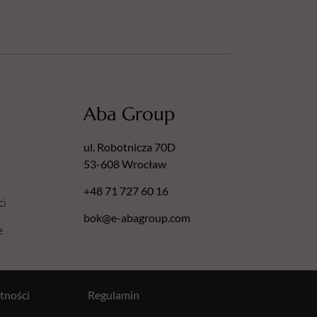
Aba Group
ul. Robotnicza 70D
53-608 Wrocław
+48 71 727 60 16
ci
bok@e-abagroup.com
e
tności
Regulamin