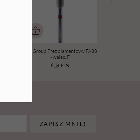
wy
Aba Group Frez diamentowy FA33
- walec, F
6,59
PLN
ZAPISZ MNIE!