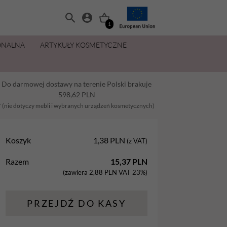
1
ONALNA
ARTYKUŁY KOSMETYCZNE
MANICURE I PEDICURE
OLIWKI 15 ML ZA 11,49 ZŁ
ZESTAWY
PŁYNY I PREPARATY
PIELĘGNACJA DŁONI I STÓP
MAKIJAŻ
Do darmowej dostawy na terenie Polski brakuje
Balsamy
AllYouNeed
Acetony i Removery
Kremy i balsamy do rąk
Aplikatory
598,62
PLN
Dezynfekcja
Cleanery
Kremy, maski, pianki do stóp
Gąbki
* (nie dotyczy mebli i wybranych urządzeń kosmetycznych)
na
Lakiery hybrydowe
Oliwki
Oliwki do dłoni i paznokci
Pędzle
Koszyk
1,38
PLN
(z VAT)
Oliwki
Pielęgnacja
Parafina kosmetyczna
Razem
15,37
PLN
Preparaty
Preparaty pomocnicze
Peelingi do stóp
(zawiera
2,88
PLN
VAT 23%)
Żele Aba Group
Primery
Sole do stóp
PRZEJDŹ DO KASY