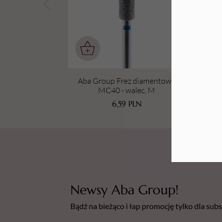
Tarki i nakładki
Aba Group Frez diamentowy
A
MC40 - walec, M
6,59
PLN
Newsy Aba Group!
Bądź na bieżąco i łap promocję tylko dla su