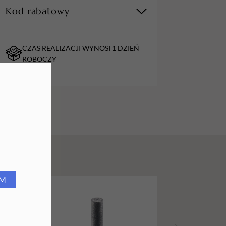
Kod rabatowy
URZĄDZENIA
Lampy do paznokci
CZAS REALIZACJI WYNOSI 1 DZIEŃ
Lampy na biurko
ROBOCZY
Podgrzewacze do wosku
RM