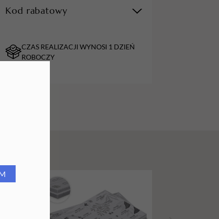
Kod rabatowy
URZĄDZENIA
Lampy do paznokci
CZAS REALIZACJI WYNOSI 1 DZIEŃ
Lampy na biurko
ROBOCZY
Podgrzewacze do wosku
RM