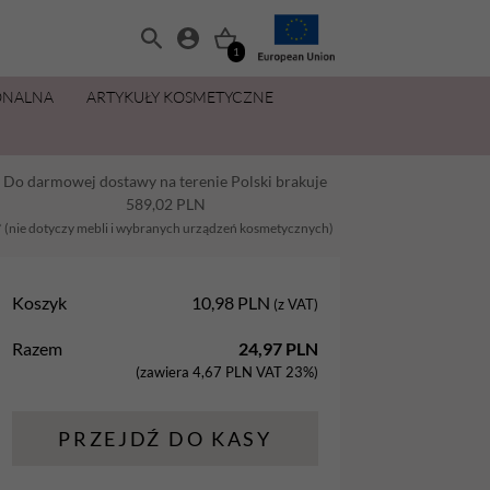
1
ONALNA
ARTYKUŁY KOSMETYCZNE
MANICURE I PEDICURE
OLIWKI 15 ML ZA 11,49 ZŁ
ZESTAWY
PŁYNY I PREPARATY
PIELĘGNACJA DŁONI I STÓP
MAKIJAŻ
Do darmowej dostawy na terenie Polski brakuje
Balsamy
AllYouNeed
Acetony i Removery
Kremy i balsamy do rąk
Aplikatory
589,02
PLN
Dezynfekcja
Cleanery
Kremy, maski, pianki do stóp
Gąbki
* (nie dotyczy mebli i wybranych urządzeń kosmetycznych)
na
Lakiery hybrydowe
Oliwki
Oliwki do dłoni i paznokci
Pędzle
Koszyk
10,98
PLN
(z VAT)
Oliwki
Pielęgnacja
Parafina kosmetyczna
Razem
24,97
PLN
Preparaty
Preparaty pomocnicze
Peelingi do stóp
(zawiera
4,67
PLN
VAT 23%)
Żele Aba Group
Primery
Sole do stóp
PRZEJDŹ DO KASY