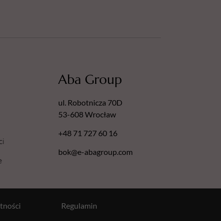
Aba Group
ul. Robotnicza 70D
53-608 Wrocław
+48 71 727 60 16
ci
bok@e-abagroup.com
e
tności
Regulamin