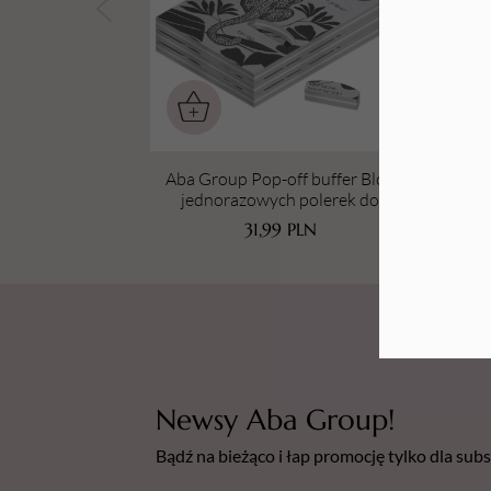
Tarki i nakładki
Aba Group Pop-off buffer Blok
Aba 
jednorazowych polerek do
Blo
paznokci półksiężyc Lampart
odr
31,99
PLN
100/180, (3 plastry x 16 szt.)
Newsy Aba Group!
Bądź na bieżąco i łap promocję tylko dla su