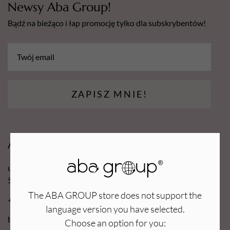
Newsy Aba Group!
Bądź na bieżąco i łap promocję tylko dla subskrybentów!
ZAPISZ MNIE!
Aba Group
ul. Robotnicza 70D
53-608 Wrocław
The ABA GROUP store does not support the
+48 71 727 60 16
language version you have selected.
bok@e-abagroup.com
Choose an option for you: