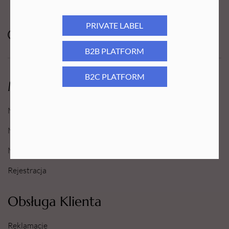
PRIVATE LABEL
B2B PLATFORM
B2C PLATFORM
Moje Konto
Moje konto
Moje Zamówienia
Moje Ulubione
Rejestracja
Obsługa Klienta
Reklamacje