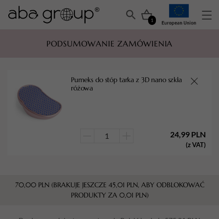
1
PODSUMOWANIE ZAMÓWIENIA
Pumeks do stóp tarka z 3D nano szkła
różowa
24,99
PLN
ilość
(z VAT)
Pumeks
do
stóp
70,00
PLN
(BRAKUJE JESZCZE
45,01
PLN
, ABY ODBLOKOWAĆ
tarka
PRODUKTY ZA
0,01
PLN
)
z
3D