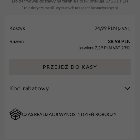
Do darmowej dostawy na terenie Polski brakuje
575,01
PLN
nano
* (nie dotyczy mebli i wybranych urządzeń kosmetycznych)
szkła
różowa
Koszyk
24,99
PLN
(z VAT)
Razem
38,98
PLN
(zawiera
7,29
PLN
VAT 23%)
PRZEJDŹ DO KASY
Kod rabatowy
CZAS REALIZACJI WYNOSI 1 DZIEŃ ROBOCZY