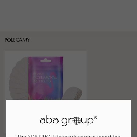
POLECAMY
The ABA GROUP store does not support the