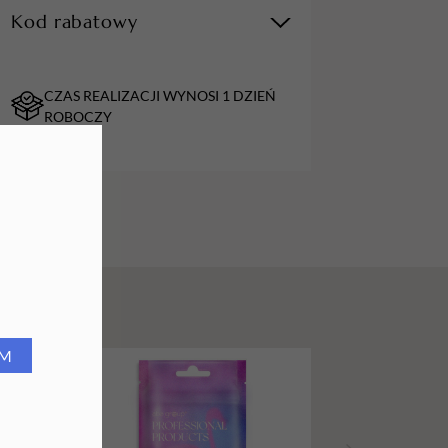
Kod rabatowy
URZĄDZENIA
Lampy do paznokci
CZAS REALIZACJI WYNOSI 1 DZIEŃ
Lampy na biurko
ROBOCZY
Podgrzewacze do wosku
RM