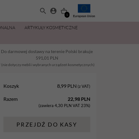
1
ONALNA
ARTYKUŁY KOSMETYCZNE
MANICURE I PEDICURE
OLIWKI 15 ML ZA 11,49 ZŁ
ZESTAWY
PŁYNY I PREPARATY
PIELĘGNACJA DŁONI I STÓP
MAKIJAŻ
Do darmowej dostawy na terenie Polski brakuje
Balsamy
AllYouNeed
Acetony i Removery
Kremy i balsamy do rąk
Aplikatory
591,01
PLN
Dezynfekcja
Cleanery
Kremy, maski, pianki do stóp
Gąbki
* (nie dotyczy mebli i wybranych urządzeń kosmetycznych)
na
Lakiery hybrydowe
Oliwki
Oliwki do dłoni i paznokci
Pędzle
Koszyk
8,99
PLN
(z VAT)
Oliwki
Pielęgnacja
Parafina kosmetyczna
Razem
22,98
PLN
Preparaty
Preparaty pomocnicze
Peelingi do stóp
(zawiera
4,30
PLN
VAT 23%)
Żele Aba Group
Primery
Sole do stóp
PRZEJDŹ DO KASY