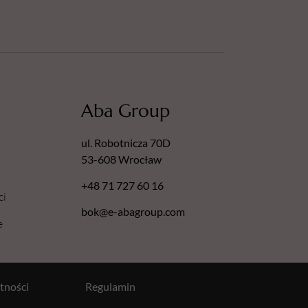
Aba Group
ul. Robotnicza 70D
53-608 Wrocław
+48 71 727 60 16
ci
bok@e-abagroup.com
e
tności
Regulamin