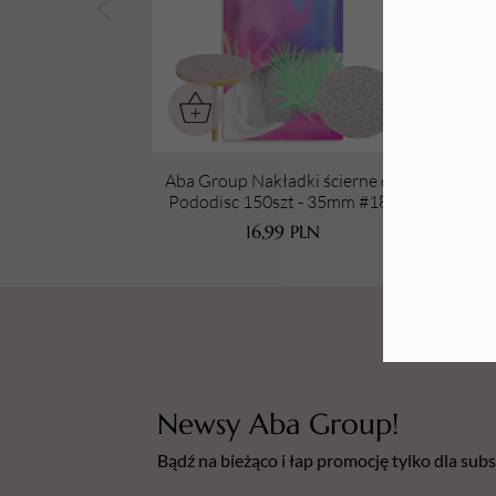
Tarki i nakładki
Aba Group Nakładki ścierne do
A
Pododisc 150szt - 35mm #180
wal
16,99
PLN
Newsy Aba Group!
Bądź na bieżąco i łap promocję tylko dla su