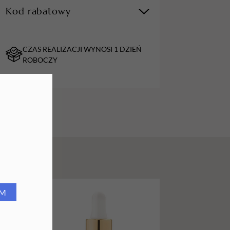
Kod rabatowy
URZĄDZENIA
Lampy do paznokci
CZAS REALIZACJI WYNOSI 1 DZIEŃ
Lampy na biurko
ROBOCZY
Podgrzewacze do wosku
PROMOCJA
RM