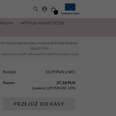
1
ONALNA
ARTYKUŁY KOSMETYCZNE
MANICURE I PEDICURE
OLIWKI 15 ML ZA 11,49 ZŁ
ZESTAWY
PŁYNY I PREPARATY
PIELĘGNACJA DŁONI I STÓP
MAKIJAŻ
Do darmowej dostawy na terenie Polski brakuje
Balsamy
AllYouNeed
Acetony i Removery
Kremy i balsamy do rąk
Aplikatory
586,81
PLN
Dezynfekcja
Cleanery
Kremy, maski, pianki do stóp
Gąbki
* (nie dotyczy mebli i wybranych urządzeń kosmetycznych)
na
Lakiery hybrydowe
Oliwki
Oliwki do dłoni i paznokci
Pędzle
Koszyk
13,19
PLN
(z VAT)
Oliwki
Pielęgnacja
Parafina kosmetyczna
Razem
27,18
PLN
Preparaty
Preparaty pomocnicze
Peelingi do stóp
(zawiera
5,09
PLN
VAT 23%)
Żele Aba Group
Primery
Sole do stóp
PRZEJDŹ DO KASY