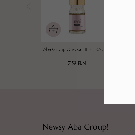
Tarki i nakładki
Aba Group Oliwka HER ERA 5 ml
Aba 
7,59
PLN
Newsy Aba Group!