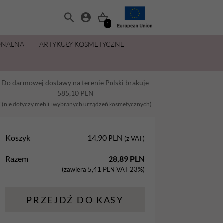
1
ONALNA
ARTYKUŁY KOSMETYCZNE
MANICURE I PEDICURE
OLIWKI 15 ML ZA 11,49 ZŁ
ZESTAWY
PŁYNY I PREPARATY
PIELĘGNACJA DŁONI I STÓP
MAKIJAŻ
Do darmowej dostawy na terenie Polski brakuje
Balsamy
AllYouNeed
Acetony i Removery
Kremy i balsamy do rąk
Aplikatory
585,10
PLN
Dezynfekcja
Cleanery
Kremy, maski, pianki do stóp
Gąbki
* (nie dotyczy mebli i wybranych urządzeń kosmetycznych)
na
Lakiery hybrydowe
Oliwki
Oliwki do dłoni i paznokci
Pędzle
Koszyk
14,90
PLN
(z VAT)
Oliwki
Pielęgnacja
Parafina kosmetyczna
Razem
28,89
PLN
Preparaty
Preparaty pomocnicze
Peelingi do stóp
(zawiera
5,41
PLN
VAT 23%)
Żele Aba Group
Primery
Sole do stóp
PRZEJDŹ DO KASY