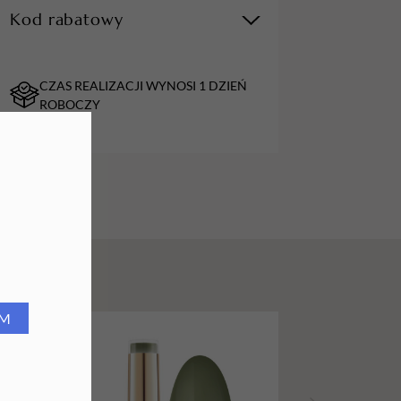
Kod rabatowy
URZĄDZENIA
Lampy do paznokci
CZAS REALIZACJI WYNOSI 1 DZIEŃ
Lampy na biurko
ROBOCZY
Podgrzewacze do wosku
RM