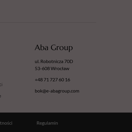
Aba Group
ul. Robotnicza 70D
53-608 Wrocław
+48 71 727 60 16
ci
bok@e-abagroup.com
e
tności
Regulamin