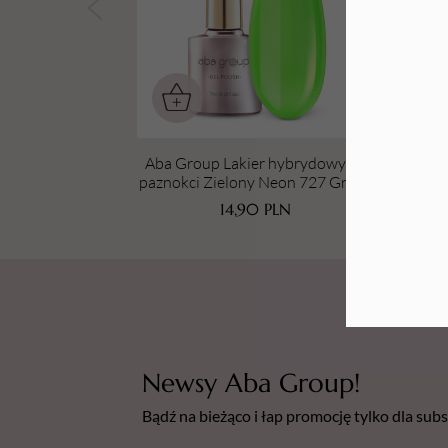
Tarki i nakładki
Aba Group Lakier hybrydowy do
Aba
paznokci Zielony Neon 727 Green
pa
Scream - 7 ml
14,90
PLN
Newsy Aba Group!
Bądź na bieżąco i łap promocję tylko dla su