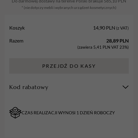
Do darmowej dostawy na terenie Polski brakuje
585,10
PLN
Chłodny
* (nie dotyczy mebli i wybranych urządzeń kosmetycznych)
Różowy
711
Pinka
Koszyk
14,90
PLN
(z VAT)
Lala
-
Razem
28,89
PLN
7
(zawiera
5,41
PLN
VAT 23%)
ml
PRZEJDŹ DO KASY
Kod rabatowy
CZAS REALIZACJI WYNOSI 1 DZIEŃ ROBOCZY