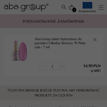
1
PODSUMOWANIE ZAMÓWIENIA
Aba Group Lakier hybrydowy do
paznokci Chłodny Różowy 711 Pinka
Lala - 7 ml
14,90
PLN
ilość
(z VAT)
Aba
Group
Lakier
70,00
PLN
(BRAKUJE JESZCZE
55,10
PLN
, ABY ODBLOKOWAĆ
hybrydowy
PRODUKTY ZA
0,01
PLN
)
do
paznokci