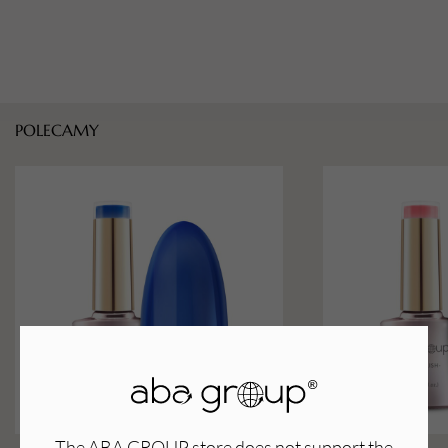
POLECAMY
The ABA GROUP store does not support the